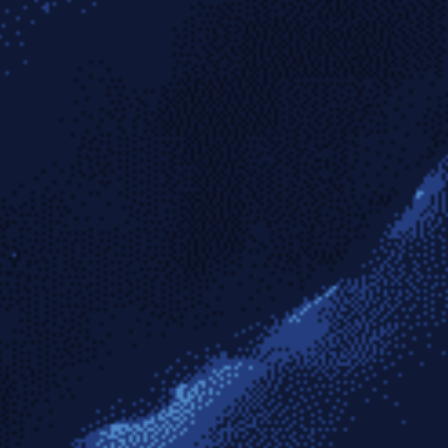
用户满意度大奖
爱游戏体育网页版登录-爱游戏(中国) 用户活跃度与
续访率连续三年领先，综合评分稳定保持高位。
归档