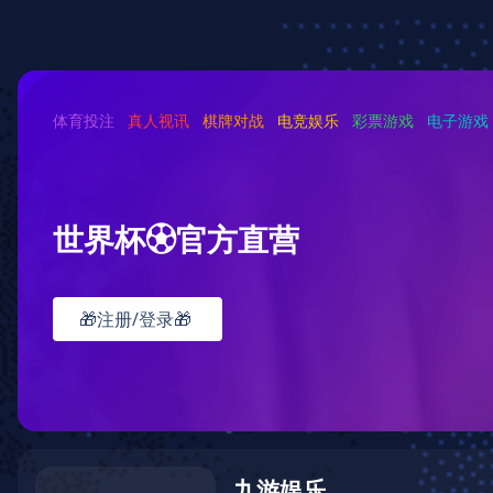
立即注册
协议目录
1. 接受条款
1. 接
2. 账户规则
用户在
3. 服务内容
4. 用户行为
5. 知识产权
2. 账
6. 服务终止
用户须
7. 免责声明
8. 法律适用
3. 服
9. 联系我们
平台提