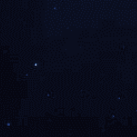
2019年6月18日 · v2.2.1
支持欧洲杯赛程展示。
提升老机型兼容性。
未来我们将
推荐网站