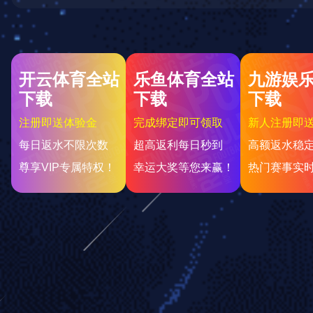
8. 法
本协议
9. 联
如有任何
爱游戏体育