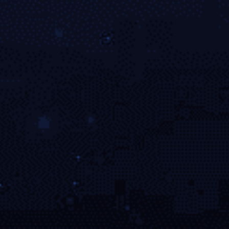
继续围绕 爱游戏体育网页版登录-爱游戏(中国) 用户的真实需求，不断提
联系我们
海口市龙华区国贸大道22号
support@tskee.com
a