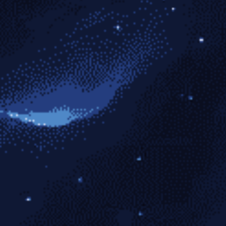
2023 年
2023年8月29日 · v5.2.7
新增热门话题聚合区。
直播性能进一步增强。
2023年1月15日 · v5.1.0
自动深色模式上线。
个性推荐模型优化。
2021 年
2021年7月28日 · v4.7.2